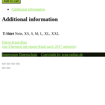
Add to cart
(Teilnehmer/innen
aller
Additional information
Altersklassen
ohne
Additional information
Wertung)
quantity
T-Shirt
Nein, XS, S, M, L, XL, XXL
Beitragsnavigation
Eltern-Kind-Run
(ein Elternteil mit einem Kind nach 2017 geboren)
Impressum
Datenschutz
//
Copyright by wug-online.de