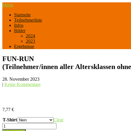
Skip
Menu
to
MudMan Battle
Startseite
content
Teilnehmerliste
Infos
Bilder
2024
2023
Ergebnisse
FUN-RUN
(Teilnehmer/innen aller Altersklassen ohn
28. November 2023
|
Keine Kommentare
7,77
€
T-Shirt
Clear
FUN-
RUN